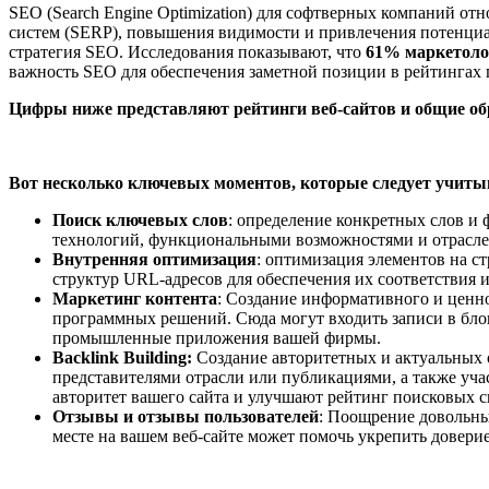
SEO (Search Engine Optimization) для софтверных компаний о
систем (SERP), повышения видимости и привлечения потенциа
стратегия SEO. Исследования показывают, что
61% маркетоло
важность SEO для обеспечения заметной позиции в рейтингах 
Цифры ниже представляют рейтинги веб-сайтов и общие об
Вот несколько ключевых моментов, которые следует учиты
Поиск ключевых слов
: определение конкретных слов и
технологий, функциональными возможностями и отрасл
Внутренняя оптимизация
: оптимизация элементов на с
структур URL-адресов для обеспечения их соответстви
Маркетинг контента
: Создание информативного и ценн
программных решений. Сюда могут входить записи в бло
промышленные приложения вашей фирмы.
Backlink Building:
Создание авторитетных и актуальных о
представителями отрасли или публикациями, а также уча
авторитет вашего сайта и улучшают рейтинг поисковых с
Отзывы и отзывы пользователей
: Поощрение довольны
месте на вашем веб-сайте может помочь укрепить довери