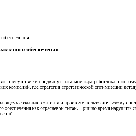
о обеспечения
раммного обеспечения
вое присутствие и продвинуть компанию-разработчика программ
их компаний, где стратегии стратегической оптимизации катап
ающему созданию контента и простому пользовательскому опыту,
 обеспечения как отраслевой титан. Пришло время нарушить ста
шений.