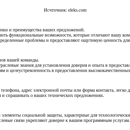
Исчточник: eleks.com
тики и преимущества ваших предложений.
лить функциональные возможности, которые отличают вашу ком
ределенные проблемы и предоставляют ощутимую ценность для 
нов вашей команды.
аслевые знания для установления доверия и опыта в предостав
ям и целеустремленность в предоставлении высококачественны
 телефона, адрес электронной почты или форма контакта, легко 
я и спрашивать о ваших технических предложениях.
 элементы социальной защиты, характерные для технологическ
слевые связи укрепляют доверие к вашим программным услугам.