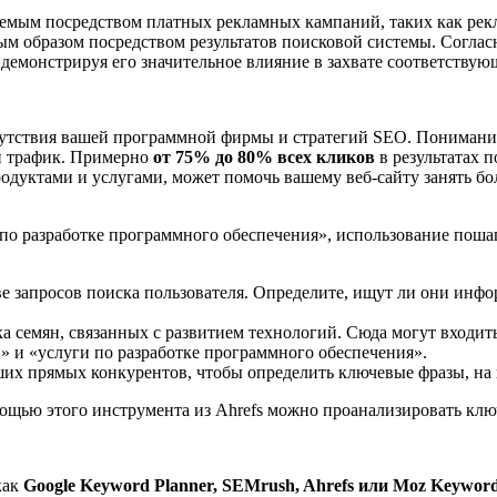
мым посредством платных рекламных кампаний, таких как реклам
м образом посредством результатов поисковой системы. Согласн
демонстрируя его значительное влияние в захвате соответствую
тствия вашей программной фирмы и стратегий SEO. Понимание 
й трафик. Примерно
от 75% до 80% всех кликов
в результатах 
уктами и услугами, может помочь вашему веб-сайту занять бол
по разработке программного обеспечения», использование поша
ове запросов поиска пользователя. Определите, ищут ли они ин
а семян, связанных с развитием технологий. Сюда могут входит
» и «услуги по разработке программного обеспечения».
аших прямых конкурентов, чтобы определить ключевые фразы, на
ощью этого инструмента из Ahrefs можно проанализировать клю
как
Google Keyword Planner, SEMrush, Ahrefs или Moz Keyword