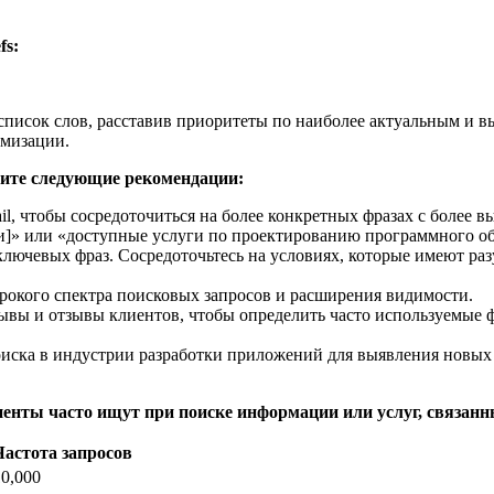
fs:
список слов, расставив приоритеты по наиболее актуальным и 
имизации.
рите следующие рекомендации:
il, чтобы сосредоточиться на более конкретных фразах с более
и]» или «доступные услуги по проектированию программного об
лючевых фраз. Сосредоточьтесь на условиях, которые имеют р
рокого спектра поисковых запросов и расширения видимости.
зывы и отзывы клиентов, чтобы определить часто используемые
оиска в индустрии разработки приложений для выявления новых
енты часто ищут при поиске информации или услуг, связан
Частота запросов
10,000