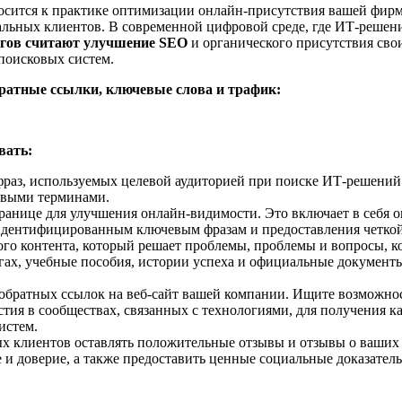
тносится к практике оптимизации онлайн-присутствия вашей фир
льных клиентов. В современной цифровой среде, где ИТ-решени
гов считают улучшение SEO
и органического присутствия св
поисковых систем.
ратные ссылки, ключевые слова и трафик:
вать:
 фраз, используемых целевой аудиторией при поиске ИТ-решений
евыми терминами.
транице для улучшения онлайн-видимости. Это включает в себя о
я идентифицированным ключевым фразам и предоставления четк
ого контента, который решает проблемы, проблемы и вопросы, к
гах, учебные пособия, истории успеха и официальные документ
братных ссылок на веб-сайт вашей компании. Ищите возможност
стия в сообществах, связанных с технологиями, для получения
истем.
х клиентов оставлять положительные отзывы и отзывы о ваших
е и доверие, а также предоставить ценные социальные доказате